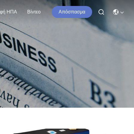
φή ΗΠΑ
Βίντεο
Απόσπασμα