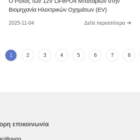
Ο Ρόλος των 12V LiFePO4 Μπαταριών στην
Βιομηχανία Ηλεκτρικών Οχημάτων (EV)
2025-11-04
Δείτε περισσότερα
1
2
3
4
5
6
7
8
ορη επικοινωνία
ιεύθυνση