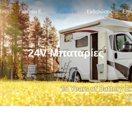
Σπίτι
Περίπου Εμείς
Προϊόντα
Εκδηλώσεις
Επα
24V Μπαταρίες