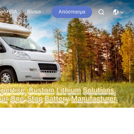
φή ΗΠΑ
Βίντεο
Απόσπασμα