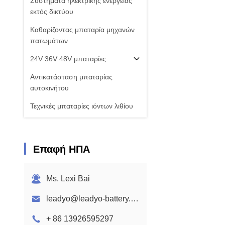
Συστήματα ηλεκτρικής ενέργειας
εκτός δικτύου
Καθαρίζοντας μπαταρία μηχανών
πατωμάτων
24V 36V 48V μπαταρίες
Αντικατάσταση μπαταρίας
αυτοκινήτου
Τεχνικές μπαταρίες ιόντων λιθίου
Ηλιακή κυψέλη μπαταριών
LiFeO4
Επαφή ΗΠΑ
Μπαταρία Leadyo
Εφαρμογές μπαταριών λιθίου
Ms. Lexi Bai
leadyo@leadyo-battery.com
+ 86 13926595297