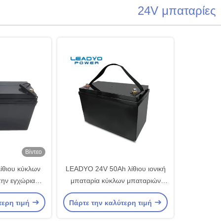
24V μπαταρίες
Βίντεο
ίθιου κύκλων
LEADYO 24V 50Ah λίθιου ιονική
την εγχώρια
μπαταρία κύκλων μπαταριών
MS LiFePO4
βαθιά για τη ηλιακή ενέργεια
τερη τιμή
Πάρτε την καλύτερη τιμή