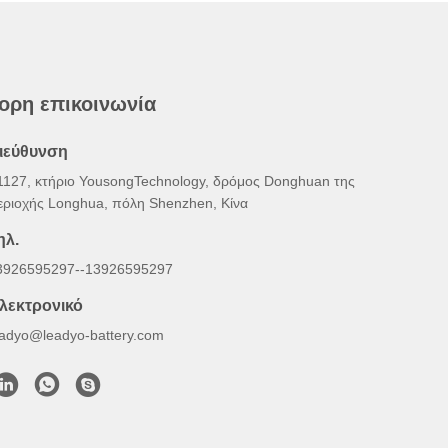
ορη επικοινωνία
ιεύθυνση
1127, κτήριο YousongTechnology, δρόμος Donghuan της
εριοχής Longhua, πόλη Shenzhen, Κίνα
ηλ.
3926595297--13926595297
λεκτρονικό
eadyo@leadyo-battery.com