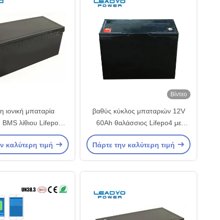
Βίντεο
 ιονική μπαταρία
βαθύς κύκλος μπαταριών 12V
h BMS λίθιου Lifepo4
60Ah θαλάσσιος Lifepo4 με
ah για τη θαλάσσια
έξυπνο Bluetooth
ν καλύτερη τιμή
Πάρτε την καλύτερη τιμή
βάρκα