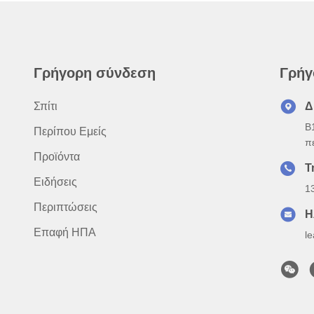
Γρήγορη σύνδεση
Γρήγ
Σπίτι
Δ
B
Περίπου Εμείς
π
Προϊόντα
Τ
Ειδήσεις
1
Περιπτώσεις
Η
Επαφή ΗΠΑ
l