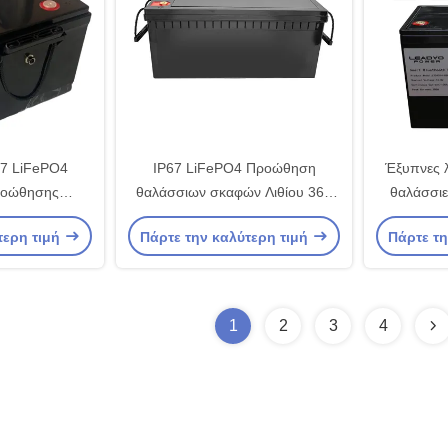
67 LiFePO4
IP67 LiFePO4 Προώθηση
Έξυπνες λ
ροώθησης
θαλάσσιων σκαφών Λιθίου 36V
θαλάσσιε
: με διακόπτη
48V 50Ah μπαταρίες Powr Off
Lifepo4 
τερη τιμή
Πάρτε την καλύτερη τιμή
Πάρτε τη
ενέργειας από
διακόπτης με μαγνήτη
βαθιές
τη
1
2
3
4