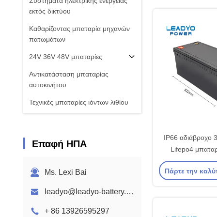
Συστήματα ηλεκτρικής ενέργειας
εκτός δικτύου
Καθαρίζοντας μπαταρία μηχανών
πατωμάτων
24V 36V 48V μπαταρίες
Αντικατάσταση μπαταρίας
αυτοκινήτου
Τεχνικές μπαταρίες ιόντων λιθίου
Ηλιακή κυψέλη μπαταριών
LiFeO4
IP66 αδιάβροχο 
Επαφή ΗΠΑ
Μπαταρία Leadyo
Lifepo4 μπατα
πακέτο μπαταριών 
Εφαρμογές μπαταριών λιθίου
Πάρτε την καλύ
Ms. Lexi Bai
με B
leadyo@leadyo-battery.com
+ 86 13926595297