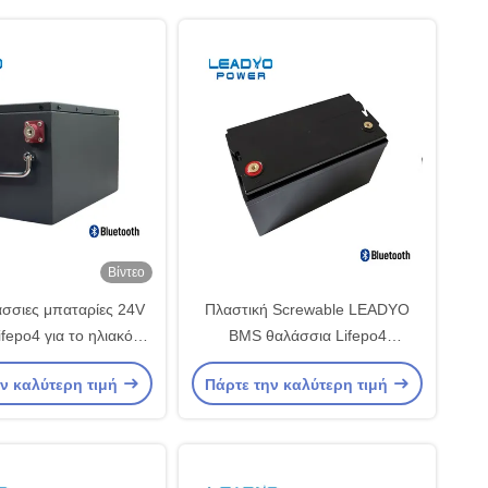
Βίντεο
σσιες μπαταρίες 24V
Πλαστική Screwable LEADYO
fepo4 για το ηλιακό
BMS θαλάσσια Lifepo4
μα αποθήκευσης
περίπτωση μπαταριών 12V
ν καλύτερη τιμή
Πάρτε την καλύτερη τιμή
100amp