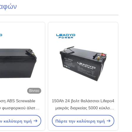
καφών
Βίντεο
ωση ABS Screwable
150Ah 24 βολτ θαλάσσιοι Lifepo4
ν φωσφορικού άλατος
μακράς διαρκείας 5000 κύκλοι
λίθιου LiFePo4 12V
κύκλων μπαταριών βαθιοί
ν καλύτερη τιμή
Πάρτε την καλύτερη τιμή
α τη θαλάσσια βάρκα