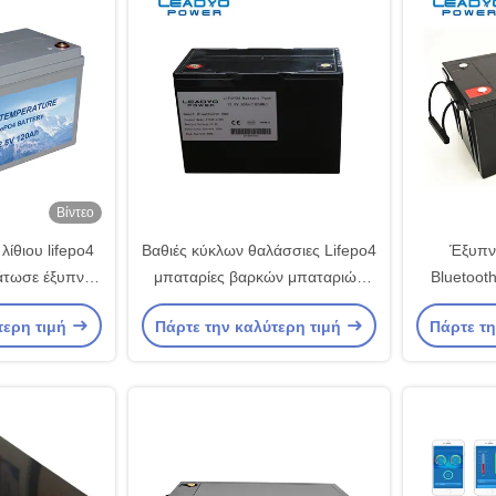
Βίντεο
λίθιου lifepo4
Βαθιές κύκλων θαλάσσιες Lifepo4
Έξυπνη
άτωσε έξυπνο
μπαταρίες βαρκών μπαταριών
Bluetoot
ναυτικό
12V 80Ah θαλάσσιες
12V 300
τερη τιμή
Πάρτε την καλύτερη τιμή
Πάρτε τη