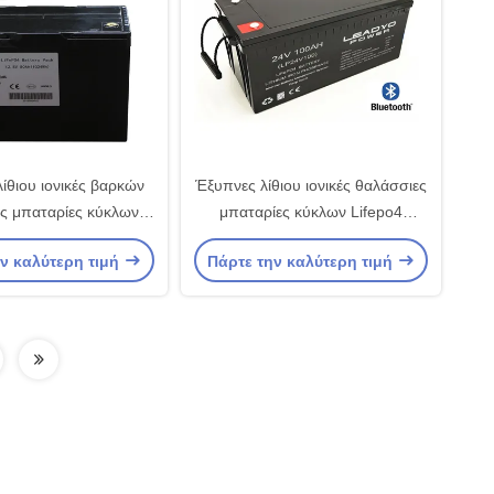
ίθιου ιονικές βαρκών
Έξυπνες λίθιου ιονικές θαλάσσιες
ς μπαταρίες κύκλων
μπαταρίες κύκλων Lifepo4
μπαταριών 12v 80Ah
μπαταριών 24v 100Ah βαθιές για
ν καλύτερη τιμή
Πάρτε την καλύτερη τιμή
 με Bluetooth app
τα γιοτ βαρκών με Bluetooth