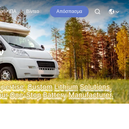
φή ΗΠΑ
Βίντεο
Απόσπασμα
ν