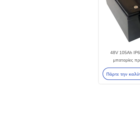
48V 105Ah IP
μπαταρίες π
θαλάσσιων σκαφών
Πάρτε την καλύ
απενεργοποίησης 
μαγνή