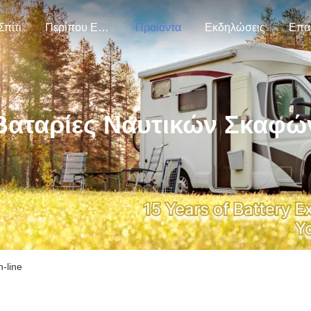
Σπίτι
Περίπου Εμείς
Προϊόντα
Εκδηλώσεις
Επα
Βαταρίες Ναυτικών Σκαφώ
-line