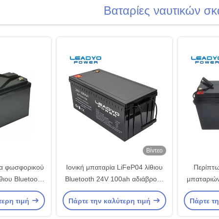
Βαταρίες ναυτικών σ
Βίντεο
ία φωσφορικού
Ιονική μπαταρία LiFeP04 λίθιου
Περίπτ
θιου Bluetooth
Bluetooth 24V 100ah αδιάβροχη
μπαταριώ
20Ah θαλάσσια
για τα γιοτ βαρκών Ε
σιδήρου 
τερη τιμή
Πάρτε την καλύτερη τιμή
Πάρτε τη
o4
200ah γι