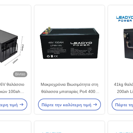
Βίντεο
36V θαλάσσιο
Μακροχρόνια Βιωσιμότητα στη
41kg θαλά
ριών 100ah
θάλασσα μπαταρίες Po4 4000
200ah Li
λίθιου ιονικό
κύκλοι 48V 100A υψηλής
σύστη
τερη τιμή
Πάρτε την καλύτερη τιμή
Πάρτε τη
MS
απόδοσης