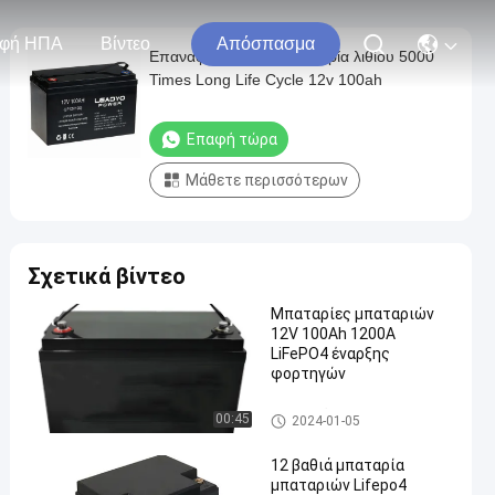
φή ΗΠΑ
Βίντεο
Απόσπασμα
Επαναφορτιζόμενη μπαταρία λιθίου 5000
Times Long Life Cycle 12v 100ah
Επαφή τώρα
Μάθετε περισσότερων
Σχετικά βίντεο
Μπαταρίες μπαταριών
12V 100Ah 1200A
LiFePO4 έναρξης
φορτηγών
Αντικατάσταση μπαταρίας α
00:45
2024-01-05
υτοκινήτου
12 βαθιά μπαταρία
μπαταριών Lifepo4