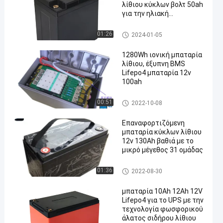
λίθιου κύκλων βολτ 50ah
για την ηλιακή
αποθήκευση
μπαταρία 12V Lifepo4
01:26
2024-01-05
1280Wh ιονική μπαταρία
λίθιου, έξυπνη BMS
Lifepo4 μπαταρία 12v
100ah
μπαταρία 12V Lifepo4
00:51
2022-10-08
Επαναφορτιζόμενη
μπαταρία κύκλων λίθιου
12v 130Ah βαθιά με το
μικρό μέγεθος 31 ομάδας
μπαταρία 12V Lifepo4
01:36
2022-08-30
μπαταρία 10Ah 12Ah 12V
Lifepo4 για το UPS με την
τεχνολογία φωσφορικού
άλατος σιδήρου λίθιου