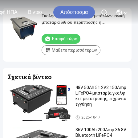
φή ΗΠΑ
Βίντεο
Απόσπασμα
Γκολφ κάρρων 48V 105Ah μετάλλων ιονική
μπαταρία λίθιου περίπτωσης η
επαναφορτιζόμενη με το LCD και ΜΠΟΡΕΊ
RS485
Επαφή τώρα
Μάθετε περισσότερων
Σχετικά βίντεο
48V 50Ah 51.2V2 150Amp
LiFePO4 μπαταρία γκολφ
κιτ μετατροπής, 5 χρόνια
εγγύηση
Μπαταρίες κάρρων γκολφ
00:44
2025-10-17
36V 100Ah 200Amp 36.8V
Bluetooth LiFePO4