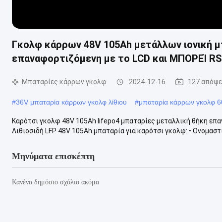
Γκολφ κάρρων 48V 105Ah μετάλλων ιονική μ
επαναφορτιζόμενη με το LCD και ΜΠΟΡΕΊ R
Μπαταρίες κάρρων γκολφ
2024-12-16
127 απόψε
#
36V μπαταρία κάρρων γκολφ λίθιου
#
μπαταρία κάρρων γκολφ 
Καρότσι γκολφ 48V 105Ah lifepo4 μπαταρίες μεταλλική θήκη επ
Λιθιοσιδή LFP 48V 105Ah μπαταρία για καρότσι γκολφ: • Ονομαστικ
Μηνύματα επισκέπτη
Κανένα δημόσιο σχόλιο ακόμα