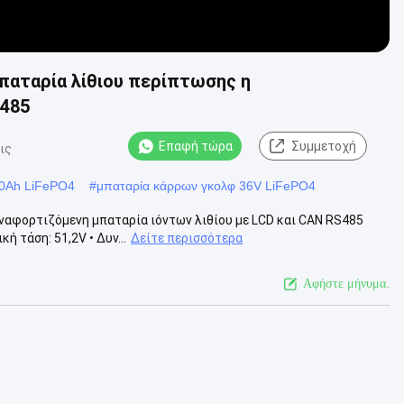
παταρία λίθιου περίπτωσης η
S485
Επαφή τώρα
Συμμετοχή
ις
60Ah LiFePO4
#
μπαταρία κάρρων γκολφ 36V LiFePO4
αναφορτιζόμενη μπαταρία ιόντων λιθίου με LCD και CAN RS485
ή τάση: 51,2V • Δυν...
Δείτε περισσότερα
Αφήστε μήνυμα.