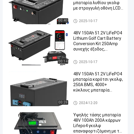
μπαταρία λυθίου γκολφ
με στρογγυλή οθόνη LCD,
5 χρόνια εγγύηση
Μπαταρίες κάρρων γκολφ
00:40
2025-10-17
48V 150Ah 51.2V LiFePO4
Lithium Golf Cart Battery
Conversion Kit 250Amp
συνεχής έξοδος,
520A/20S
Μπαταρίες κάρρων γκολφ
00:14
2025-10-17
48V 150Ah 51.2V LiFePO4
μπαταρία καρότσι γκολφ,
250A BMS, 4000+
κύκλους μπαταρία
λιθίου, Max 12.8kW ισχύς
Μπαταρίες κάρρων γκολφ
00:28
2024-12-20
Υψηλής τάσης μπαταρία
48V 100Ah 200A κάρρων
Lifepo4 γκολφ
επαναφορτιζόμενη με το