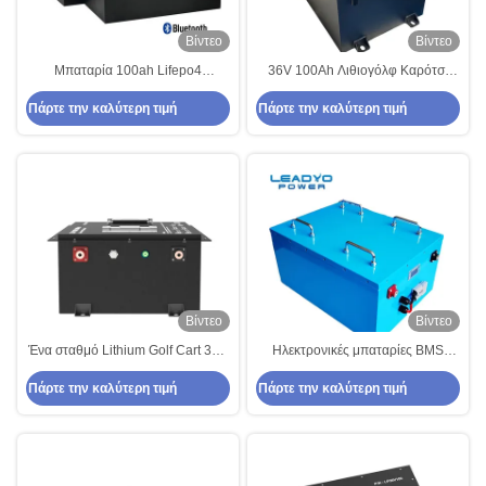
Βίντεο
Βίντεο
Μπαταρία 100ah Lifepo4
36V 100Ah Λιθιογόλφ Καρότσι
525x234x220mm κάρρων γκολφ
μπαταρία Πακέτο μπαταρίας
Πάρτε την καλύτερη τιμή
Πάρτε την καλύτερη τιμή
λίθιου υπόθεσης 36V μετάλλων
Γκολφ Καρότσι LiFePO4
Βίντεο
Βίντεο
Ένα σταθμό Lithium Golf Cart 36V
Ηλεκτρονικές μπαταρίες BMS
38.4V 100Ah LiFePO4 LFP
Lithium Golf Cart 36V 50Ah 100A
Πάρτε την καλύτερη τιμή
Πάρτε την καλύτερη τιμή
μπαταρία κατασκευαστής με LCD
LiFePO4
LED οθόνη / φορτιστή