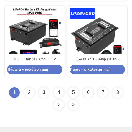
36V 100Ah 200Amp 36.8V
36V 80Ah 150Amp (36.8V)
Bluetooth LiFePO4 Lithium Golf
Bluetooth LiFePO4 Lithium Golf
Πάρτε την καλύτερη τιμή
Πάρτε την καλύτερη τιμή
Cart Συσκευή μετατροπής
Cart μπαταρία w/h LCD οθόνη &
μπαταρίας
Bluetooth
1
2
3
4
5
6
7
8