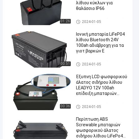
λίθιου κύκλων για
θαλάσσιο IP66
Βαταρίες ναυτικών σκαφών
01:26
2024-01-05
Ιονική μπαταρία LiFeP04
λίθιου Bluetooth 24V
100ah αδιάβροχη για τα
γιοτ βαρκών Ε
Βαταρίες ναυτικών σκαφών
00:51
2024-01-05
Έξυπνη LCD φωσφορικού
άλατος σιδήρου λίθιου
LEADYO 12V 100ah
επίδειξη μπαταριών
Lifepo4
Βαταρίες ναυτικών σκαφών
00:36
2024-01-05
Περίπτωση ABS
Screwable μπαταριών
φωσφορικού άλατος
σιδήρου λίθιου LiFePo4