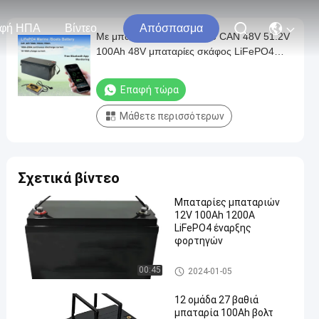
φή ΗΠΑ
Βίντεο
Απόσπασμα
Με μπαταρία λιθίου RS485 CAN 48V 51.2V
100Ah 48V μπαταρίες σκάφος LiFePO4
48V 100Ah
Επαφή τώρα
Μάθετε περισσότερων
Σχετικά βίντεο
Μπαταρίες μπαταριών
12V 100Ah 1200A
LiFePO4 έναρξης
φορτηγών
Αντικατάσταση μπαταρίας α
00:45
2024-01-05
υτοκινήτου
12 ομάδα 27 βαθιά
μπαταρία 100Ah βολτ