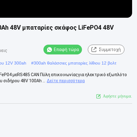
0Ah 48V μπαταρίες σκάφος LiFePO4 48V
Επαφή τώρα
Συμμετοχή
ψεις
ιου 12V 300ah
#
300ah θαλάσσιες μπαταρίες λίθιου 12 βολτ
LiFeP04 μεRS485 CAN Πύλη επικοινωνίαςγια ηλεκτρικό εξωπλότο
 σιδήρου 48V 100Ah ...
Δείτε περισσότερα
Αφήστε μήνυμα.