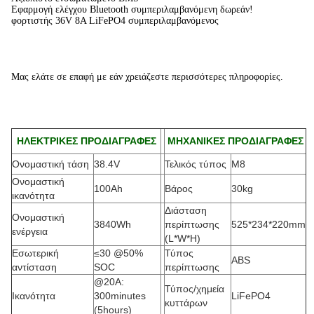
Εφαρμογή ελέγχου Bluetooth συμπεριλαμβανόμενη δωρεάν!
φορτιστής 36V 8A LiFePO4 συμπεριλαμβανόμενος
Μας ελάτε σε επαφή με εάν χρειάζεστε περισσότερες πληροφορίες.
ΗΛΕΚΤΡΙΚΕΣ ΠΡΟΔΙΑΓΡΑΦΕΣ
ΜΗΧΑΝΙΚΕΣ ΠΡΟΔΙΑΓΡΑΦΕΣ
Ονομαστική τάση
38.4V
Τελικός τύπος
M8
Ονομαστική
100Ah
Βάρος
30kg
ικανότητα
Διάσταση
Ονομαστική
3840Wh
περίπτωσης
525*234*220mm
ενέργεια
(L*W*H
)
Εσωτερική
≤30 @50%
Τύπος
ABS
αντίσταση
SOC
περίπτωσης
@20A:
Τύπος/χημεία
Ικανότητα
300minutes
LiFePO4
κυττάρων
(5hours)