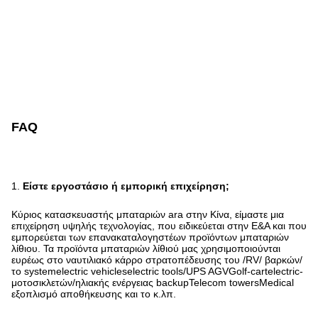
FAQ
1.
Είστε εργοστάσιο ή εμπορική επιχείρηση;
Κύριος κατασκευαστής μπαταριών ara στην Κίνα, είμαστε μια
επιχείρηση υψηλής τεχνολογίας, που ειδικεύεται στην Ε&Α και που
εμπορεύεται των επανακαταλογηστέων προϊόντων μπαταριών
λίθιου. Τα προϊόντα μπαταριών λίθιού μας χρησιμοποιούνται
ευρέως στο ναυτιλιακό κάρρο στρατοπέδευσης του /RV/ βαρκών/
το systemelectric vehicleselectric tools/UPS AGVGolf-cartelectric-
μοτοσικλετών/ηλιακής ενέργειας backupTelecom towersMedical
εξοπλισμό αποθήκευσης και το κ.λπ.