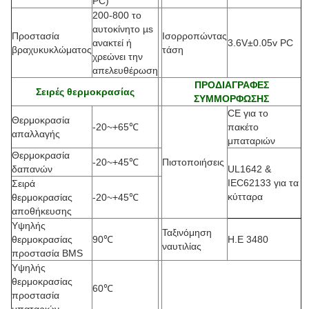
PC)
200-800 το
αυτοκίνητο µs
Προστασία
Ισορροπώντας
ανακτεί ή
3.6V±0.05v PC
βραχυκυκλώματος
τάση
χρεώνει την
απελευθέρωση
ΠΡΟΔΙΑΓΡΑΦΕΣ
Σειρές θερμοκρασίας
ΣΥΜΜΟΡΦΩΣΗΣ
CE για το
Θερμοκρασία
-20
~+65℃
πακέτο
απαλλαγής
μπαταριών
Θερμοκρασία
-20
~+45℃
Πιστοποιήσεις
δαπανών
UL1642 &
IEC62133 για τα
Σειρά
κύτταρα
θερμοκρασίας
-20
~+45℃
αποθήκευσης
Υψηλής
Ταξινόμηση
θερμοκρασίας
90
℃
Η.Ε 3480
ναυτιλίας
προστασία BMS
Υψηλής
θερμοκρασίας
60
℃
προστασία