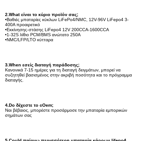
2.What είναι το κύριο προϊόν σας;
•Βαθιές μπαταρίες κύκλων LiFePo4/NMC, 12V-96V LiFepo4 3-
400A προαιρετικό
•Εκκίνησης-στάσης LiFepo4 12V 200CCA-1600CCA
•1-32S λίθιο PCM/BMS ανώτατο 250A
•NMC/LFP/LTO κύτταρα
3.When εσείς διαταγή παράδοσης;
Κανονικά 7-15 ημέρες για τη διαταγή δειγμάτων, μπορεί να
συζητηθεί βασισμένος στην ακριβή ποσότητα και το πρόγραμμα
διαταγής.
4.Do δέχεστε το cOem;
Ναι βέβαιος, μπορέστε προσάρμοσε την μπαταρία εμπορικών
σημάτων σας
5.Could παίρνω περισσότερη μπαταρία κάρρων lifepo4