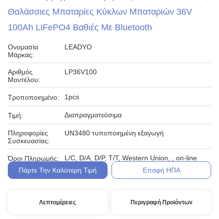
Θαλάσσιες Μπαταρίες Κύκλων Μπαταριών 36V
100Ah LiFePO4 Βαθιές Με Bluetooth
Ονομασία
LEADYO
Μάρκας:
Αριθμός
LP36V100
Μοντέλου:
1pcs
Τροποποιημένο:
Διαπραγματεύσιμα
Τιμή:
Πληροφορίες
UN3480 τυποποιημένη εξαγωγή
Συσκευασίας:
L/C, D/A, D/P, T/T, Western Union, , on-line
Όροι Πληρωμής:
Πάρτε Την Καλύτερη Τιμή
Επαφή ΗΠΑ
Λεπτομέρειες
Περιγραφή Προϊόντων