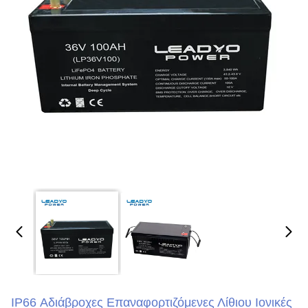
IP66 Αδιάβροχες Επαναφορτιζόμενες Λίθιου Ιονικές