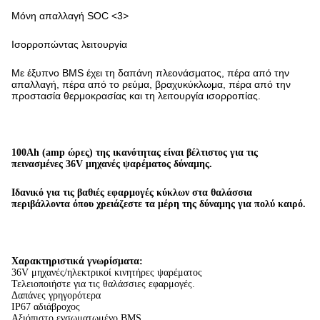
Μόνη απαλλαγή SOC <3>
Ισορροπώντας λειτουργία
Με έξυπνο BMS έχει τη δαπάνη πλεονάσματος, πέρα από την
απαλλαγή, πέρα από το ρεύμα, βραχυκύκλωμα, πέρα από την
προστασία θερμοκρασίας και τη λειτουργία ισορροπίας.
100Ah (amp ώρες) της ικανότητας είναι βέλτιστος για τις
πεινασμένες 36V μηχανές ψαρέματος δύναμης.
Ιδανικό για τις βαθιές εφαρμογές κύκλων στα θαλάσσια
περιβάλλοντα όπου χρειάζεστε τα μέρη της δύναμης για πολύ καιρό.
Χαρακτηριστικά γνωρίσματα:
36V μηχανές/ηλεκτρικοί κινητήρες ψαρέματος
Τελειοποιήστε για τις θαλάσσιες εφαρμογές.
Δαπάνες γρηγορότερα
IP67 αδιάβροχος
Αξιόπιστο ενσωματωμένο BMS