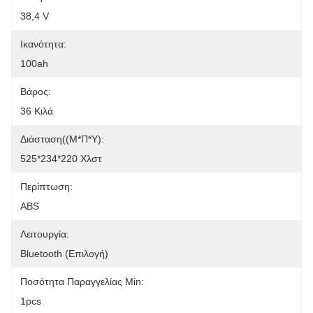
38,4 V
Ικανότητα:
100ah
Βάρος:
36 Κιλά
Διάσταση((Μ*Π*Υ):
525*234*220 Χλστ
Περίπτωση:
ABS
Λειτουργία:
Bluetooth (επιλογή)
Ποσότητα Παραγγελίας Min:
1pcs