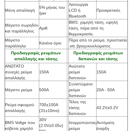
Λειτουργία
5% μήνας του
Μόνη απαλλαγή
LCD ή
Προαιρετικός
/per
Bluetooth
BMS: χαμηλή τάση, υψηλή
Μέγιστο σωρηδόν
Αριθ.
τάση, πέρα από τη
και παράλληλος
θερμοκρασία,
Μέγιστο
Πέρα από το ρεύμα, προστασία
Κανένα όριο
παράλληλα
.etc βραχυκυκλώματος
Προδιαγραφές ρευμάτων
Προδιαγραφές ρευμάτων
απαλλαγής και τάσης
δαπανών και τάσης
ΑΝΩΤΑΤΟ
Ανώτατο
συνεχές ρεύμα
150A
ρεύμα
150A
απαλλαγής
δαπανών
Συνιστώμενο
Μέγιστο ρεύμα
500A
ρεύμα
20A - 50A
δαπανών
Τέλος της
Ρεύμα σφυγμού
700±100A
τάσης
43.2V±0.2V
απαλλαγής
(
31±10ms)
δαπανών
30V
BMS Voltge που
Ισορροπώντας
Αυτόματη
(2.0V±0.05v)
κόβεται χαμηλό
ρεύμα
έναρξη