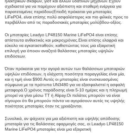
ηλεκτρικών σκαφών, γιοτ και άλλων υδάτινων μηχανών.Έχουν
σχεδιαστεί για να παρέχουν αξιόπιστη και σταθερή ενέργεια για
παρατεταμένες περιόδουςΕπειδή πρόκειται για μπαταρίες
LiFePO4, είναι επίσης πολύ ασφαλέστερες και πιο φιλικές προς το
περιβάλλον από τις παραδοσιακές μπαταρίες μολύβδου-οξέος.
Οι μπαταρίες Leadyo LP48150 Marine LiFePO4 είναι επίσης
απίστευτα ανθεκτικές και μακροχρόνιες.Είναι επίσης ελαφριά και
εύκολο να εγκατασταθούν, καθιστώντας τους μια εξαιρετική
επιλογή για όποιον αναζητά θαλάσσιες μπαταρίες υψηλών
επιδόσεων.
Όταν πρόκειται για την αγορά αυτών των θαλάσσιων μπαταριών
υψηλών επιδόσεων, η ελάχιστη ποσότητα παραγγελίας είναι μία,
και η τιμή είναι $900.Αυτές οι μπαταρίες είναι συσκευασμένες
σύμφωνα με τα πρότυπα UN3480 για να εξασφαλιστεί η ασφαλή
μεταφορά.Ο χρόνος παράδοσης είναι 5-10 ημέρες και η πληρωμή
μπορεί να γίνει μέσω TT ή Alipay.Οι πελάτες μπορούν να είναι
σίγουροι ότι θα μπορούν πάντα να αγοράσουν αυτές τις υψηλής
ποιότητας μπαταρίες όταν τις χρειάζονται.
Συνολικά, αν ψάχνετε για μια αξιόπιστη και υψηλής απόδοσης
μπαταρία για τις θαλάσσιες εφαρμογές σας, οι Leadyo LP48150
Marine LiFePO4 μπαταρίες είναι μια εξαιρετική