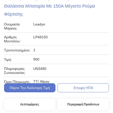
Θαλάσσια Μπαταρία Με 150A Μέγιστο Ρεύμα
Φόρτισης
Ονομασία
Leadyo
Μάρκας:
Αριθμός
LP48150
Μοντέλου:
1
Τροποποιημένο:
900
Τιμή:
Πληροφορίες
UN3480
Συσκευασίας:
TT/ Alipay
Όροι Πληρωμής:
Πάρτε Την Καλύτερη Τιμή
Επαφή ΗΠΑ
Λεπτομέρειες
Περιγραφή Προϊόντων