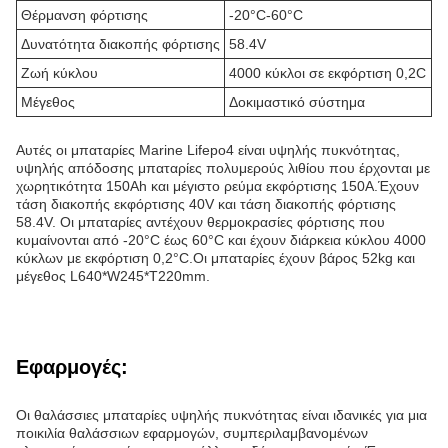
Θέρμανση φόρτισης
-20°C-60°C
Δυνατότητα διακοπής φόρτισης
58.4V
Ζωή κύκλου
4000 κύκλοι σε εκφόρτιση 0,2C
Μέγεθος
Δοκιμαστικό σύστημα
Αυτές οι μπαταρίες Marine Lifepo4 είναι υψηλής πυκνότητας,
υψηλής απόδοσης μπαταρίες πολυμερούς λιθίου που έρχονται με
χωρητικότητα 150Ah και μέγιστο ρεύμα εκφόρτισης 150A.Έχουν
τάση διακοπής εκφόρτισης 40V και τάση διακοπής φόρτισης
58.4V. Οι μπαταρίες αντέχουν θερμοκρασίες φόρτισης που
κυμαίνονται από -20°C έως 60°C και έχουν διάρκεια κύκλου 4000
κύκλων με εκφόρτιση 0,2°C.Οι μπαταρίες έχουν βάρος 52kg και
μέγεθος L640*W245*T220mm.
Εφαρμογές:
Οι θαλάσσιες μπαταρίες υψηλής πυκνότητας είναι ιδανικές για μια
ποικιλία θαλάσσιων εφαρμογών, συμπεριλαμβανομένων