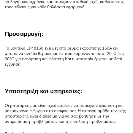
επιλογή.μακροχρόνια, και παρέχουν σταθερή ισχύ, καθιστώντας
τους τέλειους για κάθε θαλάσσια εφαρμογή.
Προσαρμογή:
Το μοντέλο LP48150 έχει μέγιστο ρεύμα εκφόρτισης 150A και
μπορεί να αντέξει θερμοκρασίες που κυμαίνονται από -20°C έως
60°C για εκφόρτιση και φόρτιση.Και η μπαταρία έρχεται με 3ετή
εγγύηση.
Υποστήριξη και υπηρεσίες:
Οι μπαταρίες μας είναι σχεδιασμένες να παρέχουν αξιόπιστη και
μακροχρόνια ενέργεια στο σκάφος σας.Η έμπειρη ομάδα τεχνικής
υποστήριξης είναι διαθέσιμη για να σας βοηθήσει με την
αντιμετώπιση προβλημάτων και την επίλυση προβλημάτων..