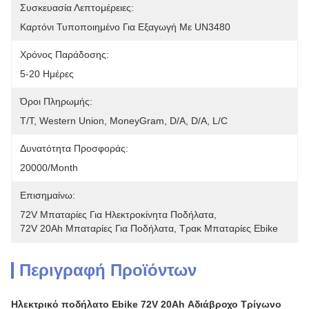
Συσκευασία Λεπτομέρειες:
Καρτόνι Τυποποιημένο Για Εξαγωγή Με UN3480
Χρόνος Παράδοσης:
5-20 Ημέρες
Όροι Πληρωμής:
T/T, Western Union, MoneyGram, D/A, D/A, L/C
Δυνατότητα Προσφοράς:
20000/Month
Επισημαίνω:
72V Μπαταρίες Για Ηλεκτροκίνητα Ποδήλατα
, 
72V 20Ah Μπαταρίες Για Ποδήλατα
, 
Τρακ Μπαταρίες Ebike
Περιγραφή Προϊόντων
Ηλεκτρικό ποδήλατο Ebike 72V 20Ah Αδιάβροχο Τρίγωνο