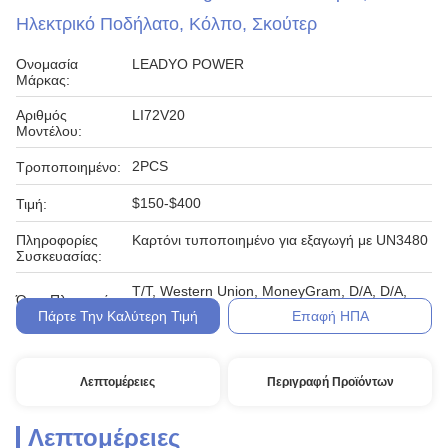
Ηλεκτρικό Ποδήλατο, Κόλπο, Σκούτερ
Ονομασία
LEADYO POWER
Μάρκας:
Αριθμός
LI72V20
Μοντέλου:
2PCS
Τροποποιημένο:
$150-$400
Τιμή:
Πληροφορίες
Καρτόνι τυποποιημένο για εξαγωγή με UN3480
Συσκευασίας:
T/T, Western Union, MoneyGram, D/A, D/A,
Όροι Πληρωμής:
L/C
Πάρτε Την Καλύτερη Τιμή
Επαφή ΗΠΑ
Λεπτομέρειες
Περιγραφή Προϊόντων
Λεπτομέρειες