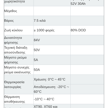
χωρητικότητα
52V 30Ah
Μέγεθος
Βάρος
7.5 κιλά
Ζωή κύκλου
≥ 1000 φορές
80% DOD
Δυνατότητα
84V
φόρτισης
Τεχνική διάταξη
50V
αποσύνδεσης
Μέγιστο ρεύμα
5Α
φόρτισης
Μέγιστο συνεχές
50Α
ρεύμα εκκένωσης
Χρέωση: 0
°C ~ 45°C
Θερμοκρασία
λειτουργίας
Αποδέσμευση: -20°C ~
60°C
Θέρμανση
-10°C ~ 40°C
αποθήκευσης
XT90, XT60 και