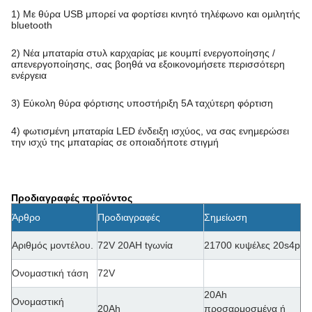
1) Με θύρα USB μπορεί να φορτίσει κινητό τηλέφωνο και ομιλητής
bluetooth
2) Νέα μπαταρία στυλ καρχαρίας με κουμπί ενεργοποίησης /
απενεργοποίησης, σας βοηθά να εξοικονομήσετε περισσότερη
ενέργεια
3) Εύκολη θύρα φόρτισης υποστήριξη 5A ταχύτερη φόρτιση
4) φωτισμένη μπαταρία LED ένδειξη ισχύος, να σας ενημερώσει
την ισχύ της μπαταρίας σε οποιαδήποτε στιγμή
Προδιαγραφές προϊόντος
Άρθρο
Προδιαγραφές
Σημείωση
Αριθμός μοντέλου.
72V 20AH t
γωνία
21700 κυψέλες 20s4p
Ονομαστική τάση
72V
20Ah
Ονομαστική
20Ah
προσαρμοσμένα ή