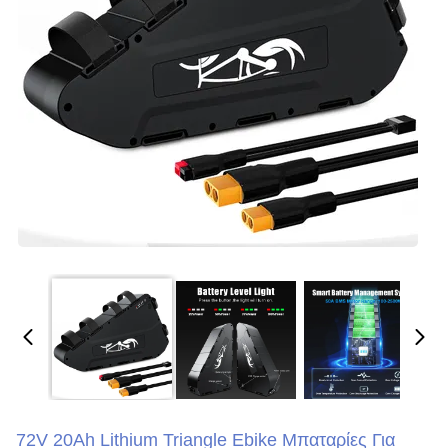
72V 20Ah Lithium Triangle Ebike Μπαταρίες Για