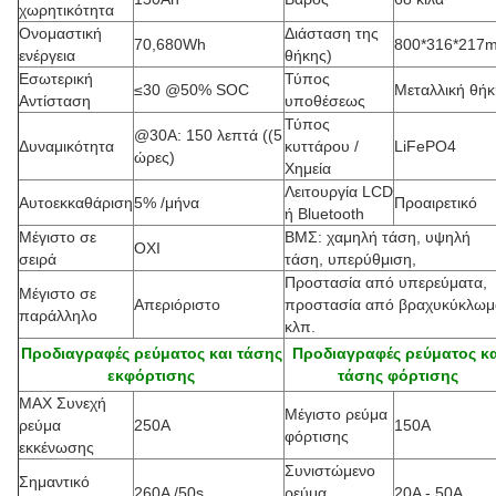
χωρητικότητα
Ονομαστική
Διάσταση της
70,680Wh
800*316*217
ενέργεια
θήκης
)
Εσωτερική
Τύπος
≤30 @50% SOC
Μεταλλική θήκ
Αντίσταση
υποθέσεως
Τύπος
@30A: 150 λεπτά ((5
Δυναμικότητα
κυττάρου /
LiFePO4
ώρες)
Χημεία
Λειτουργία LCD
Αυτοεκκαθάριση
5% /μήνα
Προαιρετικό
ή Bluetooth
Μέγιστο σε
ΒΜΣ: χαμηλή τάση, υψηλή
ΟΧΙ
σειρά
τάση, υπερύθμιση,
Προστασία από υπερεύματα,
Μέγιστο σε
Απεριόριστο
προστασία από βραχυκύκλωμ
παράλληλο
κλπ.
Προδιαγραφές ρεύματος και τάσης
Προδιαγραφές ρεύματος κα
εκφόρτισης
τάσης φόρτισης
MAX Συνεχή
Μέγιστο ρεύμα
ρεύμα
250A
150A
φόρτισης
εκκένωσης
Συνιστώμενο
Σημαντικό
260A /50s
ρεύμα
20Α - 50Α