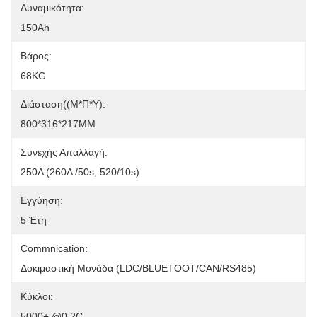
Δυναμικότητα:
150Ah
Βάρος:
68KG
Διάσταση((Μ*Π*Υ):
800*316*217MM
Συνεχής Απαλλαγή:
250A (260A /50s, 520/10s)
Εγγύηση:
5 Έτη
Commnication:
Δοκιμαστική Μονάδα (LDC/BLUETOOT/CAN/RS485)
Κύκλοι:
5000+ @0,2C