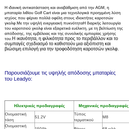
Η ιδανική αντικατάσταση και αναβάθμιση από την AGM, η
μπαταρία λιθίου Golf Cart είναι μια τεχνολογικά προηγμένη λύση
ισχύος που φέρνει πολλά οφέλη στους ιδιοκτήτες καροτσών
γκολφ.Με την υψηλή ενεργειακή πυκνότηταΗ διαρκής λειτουργία
του καροτσιού γκολφ είναι εξαιρετικά ευέλικτη, με τη βελτίωση της
απόδοσης, της εμβέλειας και της συνολικής εμπειρίας χρήσης
Η ικανότητα, η φιλικότητα προς το περιβάλλον και το
του.
συμπαγές σχεδιασμό το καθιστούν μια αξιόπιστη και
βιώσιμη επιλογή για την τροφοδότηση καροτσών γκολφ.
Παρουσιάζουμε τις υψηλής απόδοσης μπαταρίες
του Leadyo:
Ηλεκτρικές προδιαγραφές
Μηχανικές προδιαγραφές
Ονομαστική
Τύπος
51.2V
M8
τάση
τερματικού
Ονομαστική
150Ah
Βάρος
68 κιλά