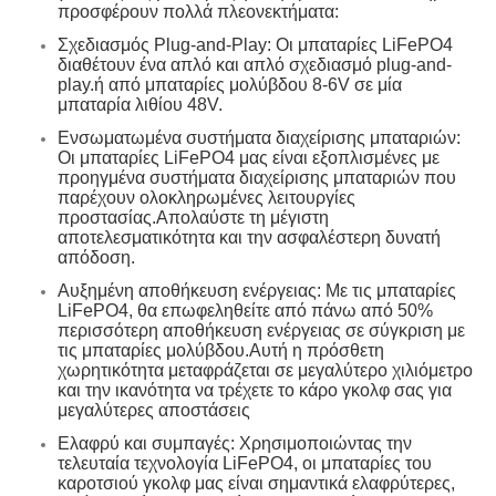
προσφέρουν πολλά πλεονεκτήματα:
Σχεδιασμός Plug-and-Play: Οι μπαταρίες LiFePO4
διαθέτουν ένα απλό και απλό σχεδιασμό plug-and-
play.ή από μπαταρίες μολύβδου 8-6V σε μία
μπαταρία λιθίου 48V.
Ενσωματωμένα συστήματα διαχείρισης μπαταριών:
Οι μπαταρίες LiFePO4 μας είναι εξοπλισμένες με
προηγμένα συστήματα διαχείρισης μπαταριών που
παρέχουν ολοκληρωμένες λειτουργίες
προστασίας.Απολαύστε τη μέγιστη
αποτελεσματικότητα και την ασφαλέστερη δυνατή
απόδοση.
Αυξημένη αποθήκευση ενέργειας: Με τις μπαταρίες
LiFePO4, θα επωφεληθείτε από πάνω από 50%
περισσότερη αποθήκευση ενέργειας σε σύγκριση με
τις μπαταρίες μολύβδου.Αυτή η πρόσθετη
χωρητικότητα μεταφράζεται σε μεγαλύτερο χιλιόμετρο
και την ικανότητα να τρέχετε το κάρο γκολφ σας για
μεγαλύτερες αποστάσεις
Ελαφρύ και συμπαγές: Χρησιμοποιώντας την
τελευταία τεχνολογία LiFePO4, οι μπαταρίες του
καροτσιού γκολφ μας είναι σημαντικά ελαφρύτερες,