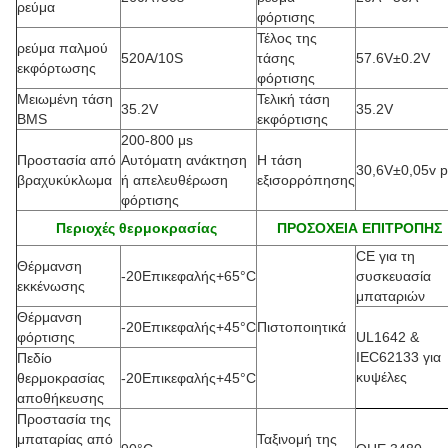
ρεύμα
φόρτισης
Τέλος της
ρεύμα παλμού
520A/10S
τάσης
57.6V±0.2V
εκφόρτωσης
φόρτισης
Μειωμένη τάση
Τελική τάση
35.2V
35.2V
BMS
εκφόρτισης
200-800 μs
Προστασία από
Αυτόματη ανάκτηση
Η τάση
30,6V±0,05v p
βραχυκύκλωμα
ή απελευθέρωση
εξισορρόπησης
φόρτισης
Περιοχές θερμοκρασίας
ΠΡΟΣΟΧΕΙΑ ΕΠΙΤΡΟΠΗΣ
CE για τη
Θέρμανση
-20
Επικεφαλής
+65
°C
συσκευασία
εκκένωσης
μπαταριών
Θέρμανση
-20
Επικεφαλής
+45
°C
Πιστοποιητικά
φόρτισης
UL1642 &
IEC62133 για
Πεδίο
κυψέλες
θερμοκρασίας
-20
Επικεφαλής
+45
°C
αποθήκευσης
Προστασία της
μπαταρίας από
Ταξινομή της