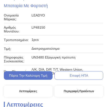
Μπαταρία Με Φορτιστή
Ονομασία
LEADYO
Μάρκας:
Αριθμός
LP48150
Μοντέλου:
1pcs
Τροποποιημένο:
Διαπραγματεύσιμα
Τιμή:
Πληροφορίες
UN3480 Εξαγωγική πρότυπη
Συσκευασίας:
Λ/Κ, D/A, D/P, T/T, Western Union,
Όροι Πληρωμής:
MoneyGram,Online
Πάρτε Την Καλύτερη Τιμή
Επαφή ΗΠΑ
Λεπτομέρειες
Περιγραφή Προϊόντων
Λεπτομέρειες