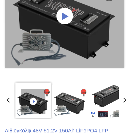
Λιθιογκολφ 48V 51.2V 150Ah LiFePO4 LFP