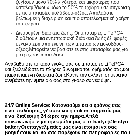
ζυγίζουν μόνο 70% λιγότερο, και μικρότερες,που
καταλαμβάνουν μόνο το 50% του χώρου σε σύγκριση
με τις μπαταρίες μολύβδου-οξέος. Απολαύστε
βελτιωμένη διαχείριση και πιο αποτελεσματική χρήση
του χώρου.
Διευρυμένη διάρκεια ζωής: Οι μπαταρίες LiFePO4
διαθέτουν μια εντυπωσιακή διάρκεια ζωής έξι φορές
μεγαλύτερη από εκείνη των μπαταριών μολύβδου-
οξέος.Μπορείτε να βασιστείτε στις μπαταρίες μας για
μακροχρόνια απόδοση.
Αναβαθμίστε το κάρο γκολφ σας σε μπαταρίες LiFePO4
και ξεκλειδώστε το πλήρες δυναμικό του οχήματός σας.και
παρατεταμένη διάρκεια ζωήςΚάντε την αλλαγή σήμερα και
ανεβάστε την εμπειρία σας στο γκολφ σε νέα ύψη.
24/7 Online Service: Κατανοούμε ότι ο χρόνος σας
είναι πολύτιμος, γι' αυτό και η online υπηρεσία μας
είναι διαθέσιμη 24 ώρες την ημέρα.Απλά
επικοινωνήστε με την ομάδα μας στο leadyo@leadyo-
batteryΟι επαγγελματίες μας είναι έτοιμοι να σας
βοηθήσουν και να σας παρέχουν τις πληροφορίες που