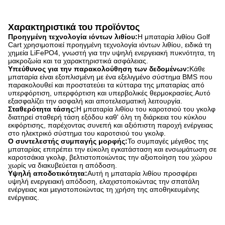
Χαρακτηριστικά του προϊόντος
Προηγμένη τεχνολογία ιόντων λιθίου:
Η μπαταρία λιθίου Golf
Cart χρησιμοποιεί προηγμένη τεχνολογία ιόντων λιθίου, ειδικά τη
χημεία LiFePO4, γνωστή για την υψηλή ενεργειακή πυκνότητα, τη
μακροζωία και τα χαρακτηριστικά ασφάλειας.
Υπεύθυνος για την παρακολούθηση των δεδομένων:
Κάθε
μπαταρία είναι εξοπλισμένη με ένα εξελιγμένο σύστημα BMS που
παρακολουθεί και προστατεύει τα κύτταρα της μπαταρίας από
υπερφόρτιση, υπερφόρτιση και υπερβολικές θερμοκρασίες.Αυτό
εξασφαλίζει την ασφαλή και αποτελεσματική λειτουργία.
Σταθερότητα τάσης:
Η μπαταρία λιθίου του καροτσιού του γκολφ
διατηρεί σταθερή τάση εξόδου καθ' όλη τη διάρκεια του κύκλου
εκφόρτισης, παρέχοντας συνεπή και αξιόπιστη παροχή ενέργειας
στο ηλεκτρικό σύστημα του καροτσιού του γκολφ.
Ο συντελεστής συμπαγής μορφής:
Το συμπαγές μέγεθος της
μπαταρίας επιτρέπει την εύκολη εγκατάσταση και ενσωμάτωση σε
καροτσάκια γκολφ, βελτιστοποιώντας την αξιοποίηση του χώρου
χωρίς να διακυβεύεται η απόδοση.
Υψηλή αποδοτικότητα:
Αυτή η μπαταρία λιθίου προσφέρει
υψηλή ενεργειακή απόδοση, ελαχιστοποιώντας την σπατάλη
ενέργειας και μεγιστοποιώντας τη χρήση της αποθηκευμένης
ενέργειας.