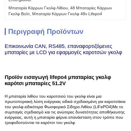
Μπαταρία Κάρρων Γκολφ Λίθιου, 48 Μπαταρίες Κάρρων 
Γκολφ Βολτ, Μπαταρία Κάρρων Γκολφ 48v Lifepo4
Περιγραφή Προϊόντων
Επικοινωνία CAN, RS485, επαναφορτιζόμενες
μπαταρίες με LCD για εφαρμογές καροτσών γκολφ
Προϊόν εισαγωγή lifepo4 μπαταρίας γκολφ
καρότσι μπαταρίες 51.2V
Η μπαταρία λιθίου του καροτσιού του γκολφ είναι μια
πρωτοποριακή λύση ενέργειας ειδικά σχεδιασμένη για καροτσάκια
του γκολφ.ειδικότερα Φωσφορικό Σίδηρο Λιθίου (LiFePO4)Με το
συμπαγές σχεδιασμό και τις ανώτερες δυνατότητες αποθήκευσης
ενέργειας, αυτή η μπαταρία φέρνει επανάσταση στον τρόπο που
τροφοδοτούνται τα καρότσι του γκολφ.