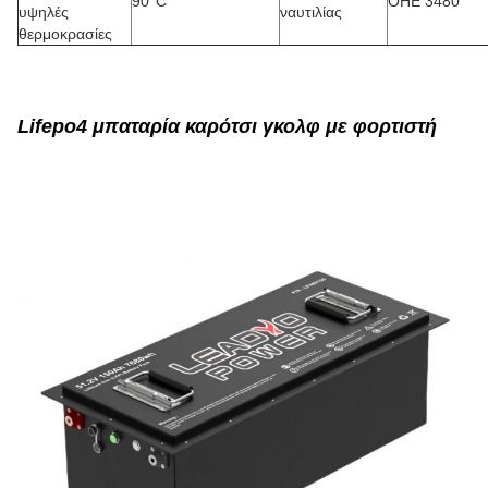
90
°C
ΟΗΕ 3480
υψηλές
ναυτιλίας
θερμοκρασίες
Lifepo4 μπαταρία καρότσι γκολφ με φορτιστή